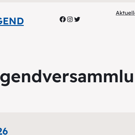
Aktuel
Facebook
Instagram
Twitter
GEND
gendversamml
26