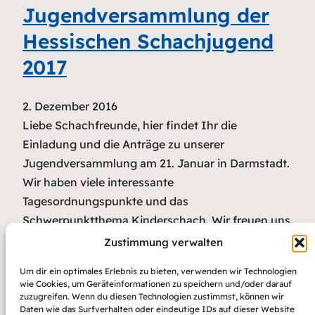
Jugendversammlung der
Hessischen Schachjugend
2017
2. Dezember 2016
Liebe Schachfreunde, hier findet Ihr die
Einladung und die Anträge zu unserer
Jugendversammlung am 21. Januar in Darmstadt.
Wir haben viele interessante
Tagesordnungspunkte und das
Schwerpunktthema Kinderschach. Wir freuen uns
auf zahlreiche Teilnahme! Simon Claus, 1.
Zustimmung verwalten
Vorsitzender jugendversammlung-2017-
Um dir ein optimales Erlebnis zu bieten, verwenden wir Technologien
darmstadt-einladung hsj-jv-antraege-2017
wie Cookies, um Geräteinformationen zu speichern und/oder darauf
zuzugreifen. Wenn du diesen Technologien zustimmst, können wir
Daten wie das Surfverhalten oder eindeutige IDs auf dieser Website