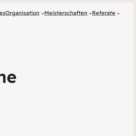
les
Organisation
Meisterschaften
Referate
he
5