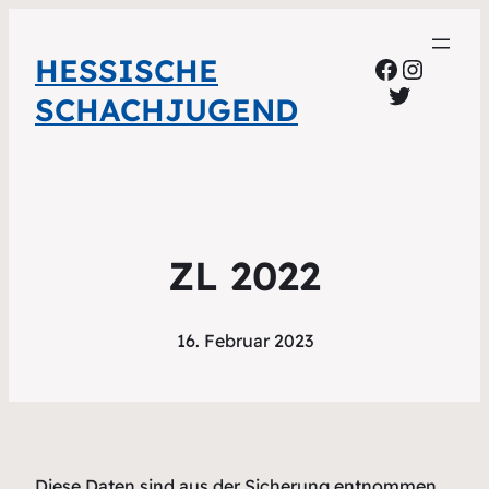
HESSISCHE
Faceboo
Instag
Twitter
SCHACHJUGEND
ZL 2022
16. Februar 2023
Diese Daten sind aus der Sicherung entnommen.