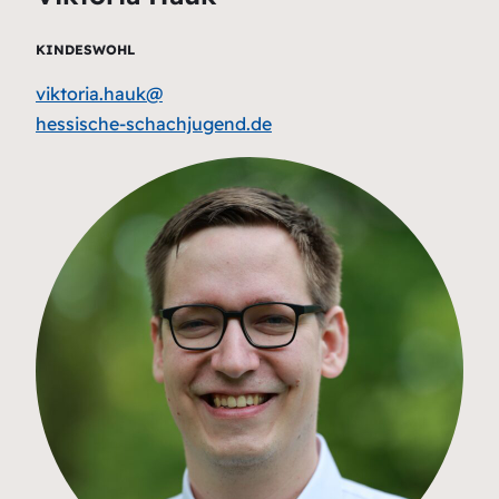
KINDESWOHL
viktoria.hauk@
hessische-schachjugend.de