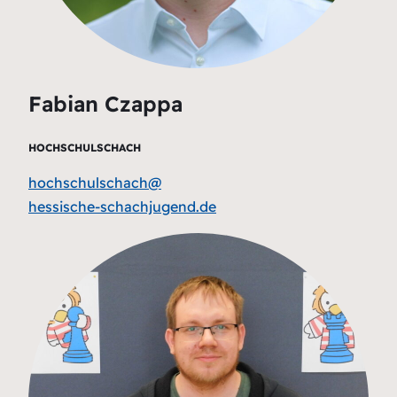
Fabian Czappa
H
OCHSCHULSCHACH
hochschulschach@
hessische-schachjugend.de