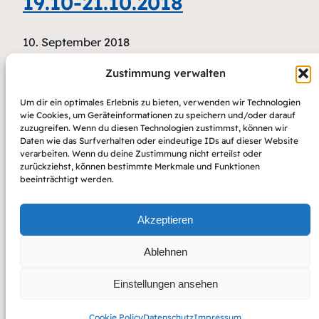
19.10-21.10.2018
10. September 2018
In diesem Jahr bieten wir gemeinsam mit der
Zustimmung verwalten
Deutschen Schachjugend ein Seminar zur
Erlangung der Lizenz „Regionaler Schiedsrichter“
Um dir ein optimales Erlebnis zu bieten, verwenden wir Technologien
wie Cookies, um Geräteinformationen zu speichern und/oder darauf
mit Schwerpunkt „kindgerechte
zuzugreifen. Wenn du diesen Technologien zustimmst, können wir
Regelanwendung“ an. Die Ausschreibung findet
Daten wie das Surfverhalten oder eindeutige IDs auf dieser Website
verarbeiten. Wenn du deine Zustimmung nicht erteilst oder
sich hier. Wir freuen uns auf Euch. Eine baldige
zurückziehst, können bestimmte Merkmale und Funktionen
Anmeldung wird empfohlen, da die Platzanzahl
beeinträchtigt werden.
begrenzt ist.
Akzeptieren
weiterlesen
Vorherige Seite
1
2
3
Nächste Seite
Ablehnen
Einstellungen ansehen
Copyright 2022 – Raft by Otter
Impressum
Datenschutz
Cookie Policy
Datenschutz
Impressum