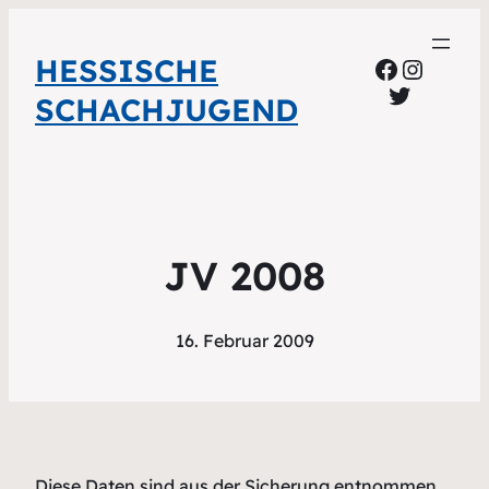
HESSISCHE
Faceboo
Instag
Twitter
SCHACHJUGEND
JV 2008
16. Februar 2009
Diese Daten sind aus der Sicherung entnommen.