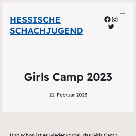
HESSISCHE
Faceboo
Instag
Twitter
SCHACHJUGEND
Girls Camp 2023
21. Februar 2023
Und schon ist es wieder vorbei, das Girls Camp