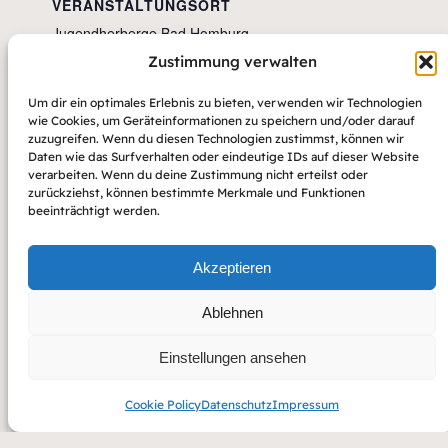
VERANSTALTUNGSORT
Jugendherberge Bad Homburg
Mühlweg 17
Zustimmung verwalten
Bad Homburg vor der Höhe
,
61348
Germany
Um dir ein optimales Erlebnis zu bieten, verwenden wir Technologien
Google Karte anzeigen
wie Cookies, um Geräteinformationen zu speichern und/oder darauf
Telefon
zuzugreifen. Wenn du diesen Technologien zustimmst, können wir
Daten wie das Surfverhalten oder eindeutige IDs auf dieser Website
0617223950
verarbeiten. Wenn du deine Zustimmung nicht erteilst oder
Veranstaltungsort-Website anzeigen
zurückziehst, können bestimmte Merkmale und Funktionen
beeinträchtigt werden.
Vorrunde Mix-Teampokal
Zentrales Lager 2026
Akzeptieren
U10
U12 2026
Ablehnen
Einstellungen ansehen
Copyright 2022 – Raft by Otter
Impressum
Datenschutz
Cookie Policy
Datenschutz
Impressum