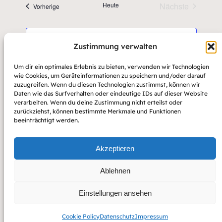
Navig
Heute
Nächste
Veranstaltungen
Vorherige
und
Veranstaltun
Ansichte
Kalender abonnieren
Navigati
Zustimmung verwalten
Um dir ein optimales Erlebnis zu bieten, verwenden wir Technologien
wie Cookies, um Geräteinformationen zu speichern und/oder darauf
zuzugreifen. Wenn du diesen Technologien zustimmst, können wir
Daten wie das Surfverhalten oder eindeutige IDs auf dieser Website
verarbeiten. Wenn du deine Zustimmung nicht erteilst oder
zurückziehst, können bestimmte Merkmale und Funktionen
beeinträchtigt werden.
Akzeptieren
Ablehnen
Einstellungen ansehen
Copyright 2022 – Raft by Otter
Impressum
Datenschutz
Cookie Policy
Datenschutz
Impressum