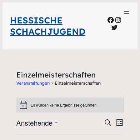
HESSISCHE
Faceboo
Instag
Twitter
SCHACHJUGEND
Einzelmeisterschaften
Veranstaltungen
Einzelmeisterschaften
Veranstaltungen
Es wurden keine Ergebnisse gefunden.
Hinweis
Anstehende
Veransta
Veran
Suche
Liste
Ansic
Datum
Suche
wählen.