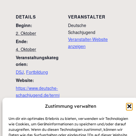
DETAILS
VERANSTALTER
Beginn:
Deutsche
Schachjugend
2. Oktober
Veranstalter-Website
Ende:
anzeigen
4. Oktober
Veranstaltungskateg
orien:
DSJ
,
Fortbildung
Website:
https://www.deutsche-
schachjugend.de/termi
ne/2026/m-kongress/
Zustimmung verwalten
VERANSTALTUNGSORT
Um dir ein optimales Erlebnis zu bieten, verwenden wir Technologien
Jugendgästehaus Dresden
wie Cookies, um Geräteinformationen zu speichern und/oder darauf
Maternistraße 22
zuzugreifen. Wenn du diesen Technologien zustimmst, können wir
Daten wie das Surfverhalten oder eindeutige IDs auf dieser Website