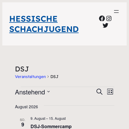
HESSISCHE
Faceboo
Instag
Twitter
SCHACHJUGEND
DSJ
Veranstaltungen
DSJ
Veranstaltungen
Anstehend
Veransta
Veran
Suche
Liste
Ansic
Datum
Suche
August 2026
wählen.
Navig
und
9. August
–
15. August
SO.
Ansichte
9
DSJ-Sommercamp