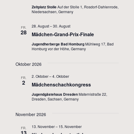
Navigati
Zeltplatz Stolle
Auf der Stolle 1, Rosdorf-Dahlenrode,
Niedersachsen, Germany
28. August
–
30. August
FR.
28
Mädchen-Grand-Prix-Finale
Jugendherberge Bad Homburg
Mühlweg 17, Bad
Homburg vor der Höhe, Germany
Oktober 2026
2. Oktober
–
4. Oktober
FR.
2
Mädchenschachkongress
Jugendgästehaus Dresden
Maternistraße 22,
Dresden, Sachsen, Germany
November 2026
13. November
–
15. November
FR.
13