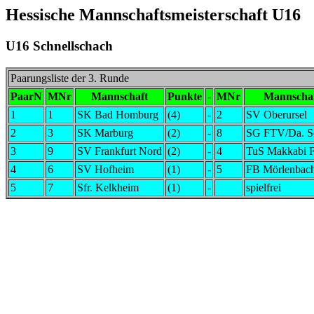
Hessische Mannschaftsmeisterschaft U16
U16 Schnellschach
Paarungsliste der 3. Runde
PaarN
MNr
Mannschaft
Punkte
-
MNr
Mannscha
1
1
SK Bad Homburg
(4)
-
2
SV Oberursel
2
3
SK Marburg
(2)
-
8
SG FTV/Da. S
3
9
SV Frankfurt Nord
(2)
-
4
TuS Makkabi 
4
6
SV Hofheim
(1)
-
5
FB Mörlenbac
5
7
Sfr. Kelkheim
(1)
-
spielfrei