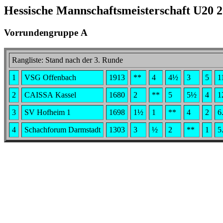
Hessische Mannschaftsmeisterschaft U20 
Vorrundengruppe A
Rangliste: Stand nach der 3. Runde
1
VSG Offenbach
1913
**
4
4½
3
5
1
2
CAISSA Kassel
1680
2
**
5
5½
4
1
3
SV Hofheim 1
1698
1½
1
**
4
2
6
4
Schachforum Darmstadt
1303
3
½
2
**
1
5