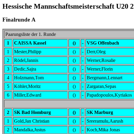
Hessische Mannschaftsmeisterschaft U20 
Finalrunde A
Paarungsliste der 1. Runde
1
CAISSA Kassel
()
-
VSG Offenbach
1
Mester,Philipp
()
-
Derr,Oleg
2
Rödel,Jannis
()
-
Werner,Rosalie
3
Dedic,Sajra
()
-
Werner,Florin
4
Holzmann,Tom
()
-
Bergmann,Lennart
5
Köhler,Moritz
()
-
Zargaran,Sepas
6
Miller,Edward
()
-
Papadopoulos,Kyriakos
2
SK Bad Homburg
()
-
SK Marburg
1
Gold,Jan Christian
()
-
Sreeramulu,Aarush
2
Mandalka,Justus
()
-
Koch,Mika Jonas