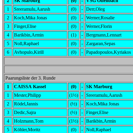
2
SK Marburg
(0)
-
VSG Offenbach
1
Sreeramulu,Aarush
(0)
-
Derr,Oleg
2
Koch,Mika Jonas
(0)
-
Werner,Rosalie
3
Finger,Elise
(0)
-
Werner,Florin
4
Barikbin,Armin
(1)
-
Bergmann,Lennart
5
Noll,Raphael
(0)
-
Zargaran,Sepas
6
Avhopulo,Kirill
(0)
-
Papadopoulos,Kyriakos
Paarungsliste der 3. Runde
1
CAISSA Kassel
(0)
-
SK Marburg
1
Mester,Philipp
(1½)
-
Sreeramulu,Aarush
2
Rödel,Jannis
(½)
-
Koch,Mika Jonas
3
Dedic,Sajra
(½)
-
Finger,Elise
4
Holzmann,Tom
(1½)
-
Barikbin,Armin
5
Köhler,Moritz
(0)
-
Noll,Raphael