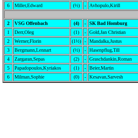
6
Miller,Edward
(½)
-
Avhopulo,Kirill
2
VSG Offenbach
(4)
-
SK Bad Homburg
1
Derr,Oleg
(1)
-
Gold,Jan Christian
2
Werner,Florin
(1½)
-
Mandalka,Justus
3
Bergmann,Lennart
(½)
-
Hasenpflug,Till
4
Zargaran,Sepas
(2)
-
Graschdankin,Roman
5
Papadopoulos,Kyriakos
(1)
-
Beier,Martin
6
Milman,Sophie
(0)
-
Kesavan,Sarvesh