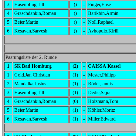
3
Hasenpflug,Till
()
-
Finger,Elise
4
Graschdankin,Roman
()
-
Barikbin,Armin
5
Beier,Martin
()
-
Noll,Raphael
6
Kesavan,Sarvesh
()
-
Avhopulo,Kirill
Paarungsliste der 2. Runde
1
SK Bad Homburg
(2)
-
CAISSA Kassel
1
Gold,Jan Christian
(1)
-
Mester,Philipp
2
Mandalka,Justus
(1)
-
Rödel,Jannis
3
Hasenpflug,Till
(1)
-
Dedic,Sajra
4
Graschdankin,Roman
(0)
-
Holzmann,Tom
5
Beier,Martin
(1)
-
Köhler,Moritz
6
Kesavan,Sarvesh
(1)
-
Miller,Edward