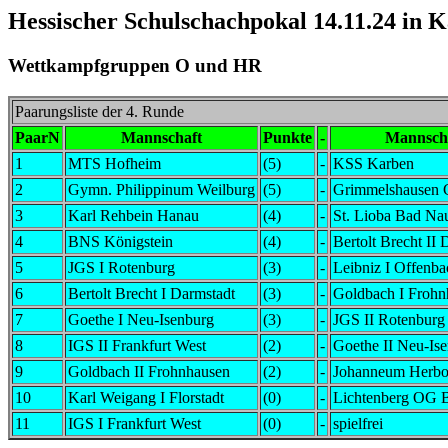
Hessischer Schulschachpokal 14.11.24 in 
Wettkampfgruppen O und HR
Paarungsliste der 4. Runde
PaarN
Mannschaft
Punkte
-
Mannsch
1
MTS Hofheim
(5)
-
KSS Karben
2
Gymn. Philippinum Weilburg
(5)
-
Grimmelshausen 
3
Karl Rehbein Hanau
(4)
-
St. Lioba Bad Na
4
BNS Königstein
(4)
-
Bertolt Brecht II 
5
JGS I Rotenburg
(3)
-
Leibniz I Offenba
6
Bertolt Brecht I Darmstadt
(3)
-
Goldbach I Frohn
7
Goethe I Neu-Isenburg
(3)
-
JGS II Rotenburg
8
IGS II Frankfurt West
(2)
-
Goethe II Neu-Is
9
Goldbach II Frohnhausen
(2)
-
Johanneum Herbo
10
Karl Weigang I Florstadt
(0)
-
Lichtenberg OG 
11
IGS I Frankfurt West
(0)
-
spielfrei