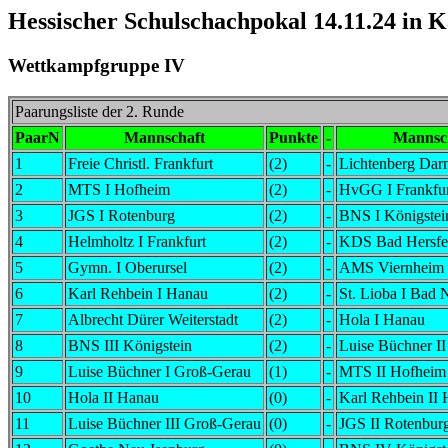
Hessischer Schulschachpokal 14.11.24 in 
Wettkampfgruppe IV
Paarungsliste der 2. Runde
PaarN
Mannschaft
Punkte
-
Mannsc
1
Freie Christl. Frankfurt
(2)
-
Lichtenberg Dar
2
MTS I Hofheim
(2)
-
HvGG I Frankfur
3
JGS I Rotenburg
(2)
-
BNS I Königstei
4
Helmholtz I Frankfurt
(2)
-
KDS Bad Hersfe
5
Gymn. I Oberursel
(2)
-
AMS Viernheim
6
Karl Rehbein I Hanau
(2)
-
St. Lioba I Bad
7
Albrecht Dürer Weiterstadt
(2)
-
Hola I Hanau
8
BNS III Königstein
(2)
-
Luise Büchner I
9
Luise Büchner I Groß-Gerau
(1)
-
MTS II Hofheim
10
Hola II Hanau
(0)
-
Karl Rehbein II
11
Luise Büchner III Groß-Gerau
(0)
-
JGS II Rotenbur