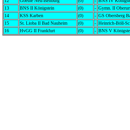
12
Goethe Neu-Isenburg
(0)
-
BNS IV Königst
13
BNS II Königstein
(0)
-
Gymn. II Oberur
14
KSS Karben
(0)
-
GS Obersberg Ba
15
St. Lioba II Bad Nauheim
(0)
-
Heinrich-Böll-Sc
16
HvGG II Frankfurt
(0)
-
BNS V Königste