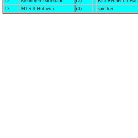
12
Eleonoren Darmstadt
(2)
-
Karl Rehbein II Ha
13
MTS II Hofheim
(0)
-
spielfrei