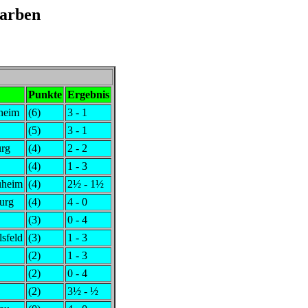
Karben
Punkte
Ergebnis
uheim
(6)
3 - 1
(5)
3 - 1
urg
(4)
2 - 2
(4)
1 - 3
uheim
(4)
2½ - 1½
urg
(4)
4 - 0
(3)
0 - 4
lsfeld
(3)
1 - 3
(2)
1 - 3
(2)
0 - 4
(2)
3½ - ½