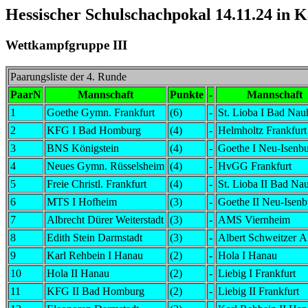
Hessischer Schulschachpokal 14.11.24 in 
Wettkampfgruppe III
Paarungsliste der 4. Runde
PaarN
Mannschaft
Punkte
-
Mannschaft
1
Goethe Gymn. Frankfurt
(6)
-
St. Lioba I Bad Na
2
KFG I Bad Homburg
(4)
-
Helmholtz Frankfurt
3
BNS Königstein
(4)
-
Goethe I Neu-Isenb
4
Neues Gymn. Rüsselsheim
(4)
-
HvGG Frankfurt
5
Freie Christl. Frankfurt
(4)
-
St. Lioba II Bad Na
6
MTS I Hofheim
(3)
-
Goethe II Neu-Isenb
7
Albrecht Dürer Weiterstadt
(3)
-
AMS Viernheim
8
Edith Stein Darmstadt
(3)
-
Albert Schweitzer A
9
Karl Rehbein I Hanau
(2)
-
Hola I Hanau
10
Hola II Hanau
(2)
-
Liebig I Frankfurt
11
KFG II Bad Homburg
(2)
-
Liebig II Frankfurt