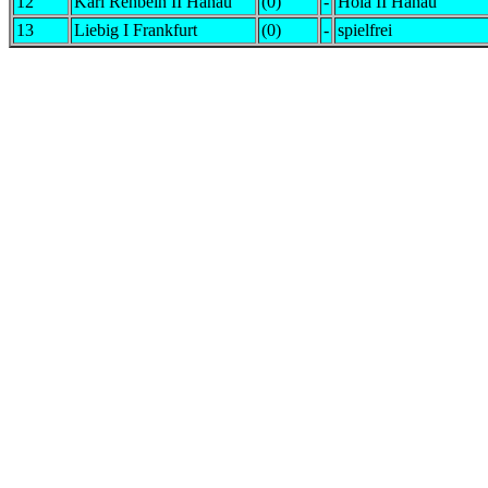
12
Karl Rehbein II Hanau
(0)
-
Hola II Hanau
13
Liebig I Frankfurt
(0)
-
spielfrei