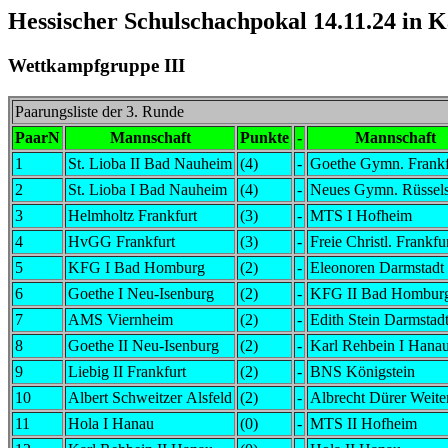
Hessischer Schulschachpokal 14.11.24 in 
Wettkampfgruppe III
Paarungsliste der 3. Runde
PaarN
Mannschaft
Punkte
-
Mannschaft
1
St. Lioba II Bad Nauheim
(4)
-
Goethe Gymn. Frankf
2
St. Lioba I Bad Nauheim
(4)
-
Neues Gymn. Rüssel
3
Helmholtz Frankfurt
(3)
-
MTS I Hofheim
4
HvGG Frankfurt
(3)
-
Freie Christl. Frankfu
5
KFG I Bad Homburg
(2)
-
Eleonoren Darmstadt
6
Goethe I Neu-Isenburg
(2)
-
KFG II Bad Hombur
7
AMS Viernheim
(2)
-
Edith Stein Darmstad
8
Goethe II Neu-Isenburg
(2)
-
Karl Rehbein I Hana
9
Liebig II Frankfurt
(2)
-
BNS Königstein
10
Albert Schweitzer Alsfeld
(2)
-
Albrecht Dürer Weiter
11
Hola I Hanau
(0)
-
MTS II Hofheim