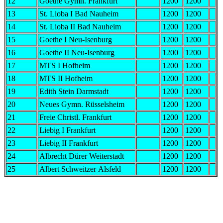
12
Goethe Gymn. Frankfurt
1200
1200
13
St. Lioba I Bad Nauheim
1200
1200
14
St. Lioba II Bad Nauheim
1200
1200
15
Goethe I Neu-Isenburg
1200
1200
16
Goethe II Neu-Isenburg
1200
1200
17
MTS I Hofheim
1200
1200
18
MTS II Hofheim
1200
1200
19
Edith Stein Darmstadt
1200
1200
20
Neues Gymn. Rüsselsheim
1200
1200
21
Freie Christl. Frankfurt
1200
1200
22
Liebig I Frankfurt
1200
1200
23
Liebig II Frankfurt
1200
1200
24
Albrecht Dürer Weiterstadt
1200
1200
25
Albert Schweitzer Alsfeld
1200
1200