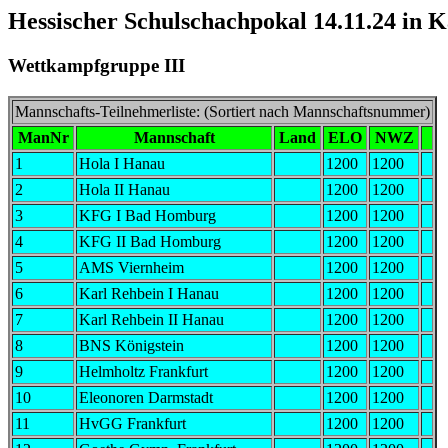
Hessischer Schulschachpokal 14.11.24 in 
Wettkampfgruppe III
Mannschafts-Teilnehmerliste: (Sortiert nach Mannschaftsnummer)
ManNr
Mannschaft
Land
ELO
NWZ
1
Hola I Hanau
1200
1200
2
Hola II Hanau
1200
1200
3
KFG I Bad Homburg
1200
1200
4
KFG II Bad Homburg
1200
1200
5
AMS Viernheim
1200
1200
6
Karl Rehbein I Hanau
1200
1200
7
Karl Rehbein II Hanau
1200
1200
8
BNS Königstein
1200
1200
9
Helmholtz Frankfurt
1200
1200
10
Eleonoren Darmstadt
1200
1200
11
HvGG Frankfurt
1200
1200