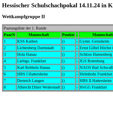
Hessischer Schulschachpokal 14.11.24 in 
Wettkampfgruppe II
Paarungsliste der 1. Runde
PaarN
Mannschaft
Punkte
-
Mannschaft
1
KSS Karben
()
-
Gymn. Gernsheim
2
Lichtenberg Darmstadt
()
-
Ernst Göbel Höchst 
3
Hola Hanau
()
-
Schloss Hansenberg 
4
Liebigs. Frankfurt
()
-
JGS Rotenburg
5
Karl Rehbein Hanau
()
-
NAOS Bad Schwalb
6
HBS I Hattersheim
()
-
Helmholtz Frankfurt
7
Dreieich Langen
()
-
HBS II Hattersheim
8
Albrecht Dürer Weiterstadt
()
-
HvGG Frankfurt