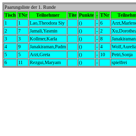
Paarungsliste der 1. Runde
Tisch
TNr
Teilnehmer
Tite
Punkte
-
TNr
Teilneh
1
1
Lao,Theodora Siy
()
-
6
Arzt,Marlen
2
7
Jamali,Yasmin
()
-
2
Xu,Dorothea
3
3
Kollmer,Karla
()
-
8
Janakiraman
4
9
Janakiraman,Padm
()
-
4
Wolf,Aureli
5
5
Arzt,Greta
()
-
10
Petri,Sonja
6
11
Rezgui,Maryam
()
-
spielfrei