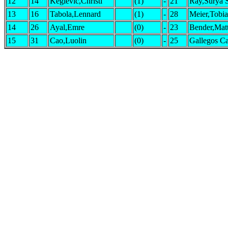
12
14
Keglevic,Christi
(1)
-
21
Ray,Surya 
13
16
Tabola,Lennard
(1)
-
28
Meier,Tobia
14
26
Ayal,Emre
(0)
-
23
Bender,Matt
15
31
Cao,Luolin
(0)
-
25
Gallegos C