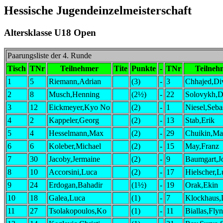
Hessische Jugendeinzelmeisterschaft
Altersklasse U18 Open
Paarungsliste der 4. Runde
Tisch
TNr
Teilnehmer
Tite
Punkte
-
TNr
Teilneh
1
5
Riemann,Adrian
(3)
-
3
Chhajed,D
2
8
Musch,Henning
(2½)
-
22
Solovykh,D
3
12
Eickmeyer,Kyo No
(2)
-
1
Niesel,Seba
4
2
Kappeler,Georg
(2)
-
13
Stab,Erik
5
4
Hesselmann,Max
(2)
-
29
Chuikin,M
6
6
Koleber,Michael
(2)
-
15
May,Franz
7
30
Jacoby,Jermaine
(2)
-
9
Baumgart,J
8
10
Accorsini,Luca
(2)
-
17
Hielscher,L
9
24
Erdogan,Bahadir
(1½)
-
19
Orak,Ekin
10
18
Galea,Luca
(1)
-
7
Klockhaus,
11
27
Tsolakopoulos,Ko
(1)
-
11
Biallas,Fly