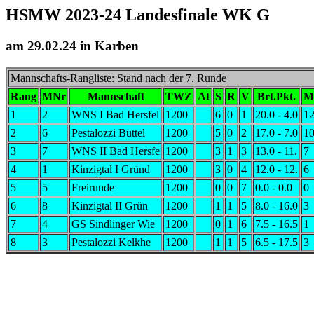
HSMW 2023-24 Landesfinale WK G
am 29.02.24 in Karben
Mannschafts-Rangliste: Stand nach der 7. Runde
Rang
MNr
Mannschaft
TWZ
At
S
R
V
Brt.Pkt.
M
1
2
WNS I Bad Hersfel
1200
6
0
1
20.0 - 4.0
1
2
6
Pestalozzi Büttel
1200
5
0
2
17.0 - 7.0
1
3
7
WNS II Bad Hersfe
1200
3
1
3
13.0 - 11.
7
4
1
Kinzigtal I Gründ
1200
3
0
4
12.0 - 12.
6
5
5
Freirunde
1200
0
0
7
0.0 - 0.0
0
6
8
Kinzigtal II Grün
1200
1
1
5
8.0 - 16.0
3
7
4
GS Sindlinger Wie
1200
0
1
6
7.5 - 16.5
1
8
3
Pestalozzi Kelkhe
1200
1
1
5
6.5 - 17.5
3