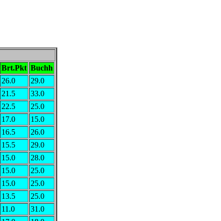
Brt.Pkt
Buchh
26.0
29.0
21.5
33.0
22.5
25.0
17.0
15.0
16.5
26.0
15.5
29.0
15.0
28.0
15.0
25.0
15.0
25.0
13.5
25.0
11.0
31.0