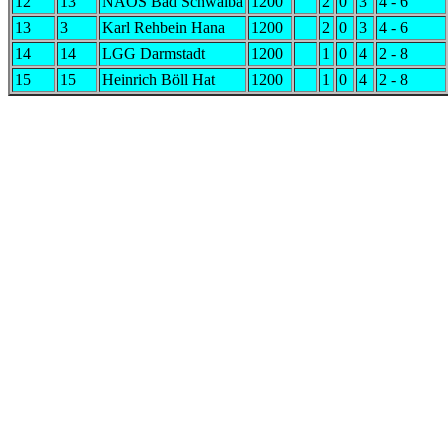
12
13
NAOS Bad Schwalba
1200
2
0
3
4 - 6
13
3
Karl Rehbein Hana
1200
2
0
3
4 - 6
14
14
LGG Darmstadt
1200
1
0
4
2 - 8
15
15
Heinrich Böll Hat
1200
1
0
4
2 - 8