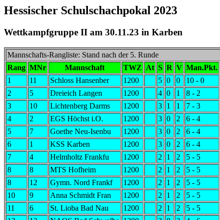
Hessischer Schulschachpokal 2023
Wettkampfgruppe II am 30.11.23 in Karben
Mannschafts-Rangliste: Stand nach der 5. Runde
Rang
MNr
Mannschaft
TWZ
At
S
R
V
Man.Pkt.
1
11
Schloss Hansenber
1200
5
0
0
10 - 0
2
5
Dreieich Langen
1200
4
0
1
8 - 2
3
10
Lichtenberg Darms
1200
3
1
1
7 - 3
4
2
EGS Höchst i.O.
1200
3
0
2
6 - 4
5
7
Goethe Neu-Isenbu
1200
3
0
2
6 - 4
6
1
KSS Karben
1200
3
0
2
6 - 4
7
4
Helmholtz Frankfu
1200
2
1
2
5 - 5
8
8
MTS Hofheim
1200
2
1
2
5 - 5
8
12
Gymn. Nord Frankf
1200
2
1
2
5 - 5
10
9
Anna Schmidt Fran
1200
2
1
2
5 - 5
11
6
St. Lioba Bad Nau
1200
2
1
2
5 - 5