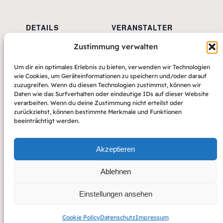
DETAILS
VERANSTALTER
Beginn:
Hessische
Zustimmung verwalten
Schachjugend
3. September 2027
Veranstalter-Website
Ende:
Um dir ein optimales Erlebnis zu bieten, verwenden wir Technologien
anzeigen
wie Cookies, um Geräteinformationen zu speichern und/oder darauf
5. September 2027
zuzugreifen. Wenn du diesen Technologien zustimmst, können wir
Daten wie das Surfverhalten oder eindeutige IDs auf dieser Website
verarbeiten. Wenn du deine Zustimmung nicht erteilst oder
zurückziehst, können bestimmte Merkmale und Funktionen
DSJ-Akademie
beeinträchtigt werden.
Akzeptieren
Ablehnen
Einstellungen ansehen
Copyright 2022 – Raft by Otter
Impressum
Datenschutz
Cookie Policy
Datenschutz
Impressum